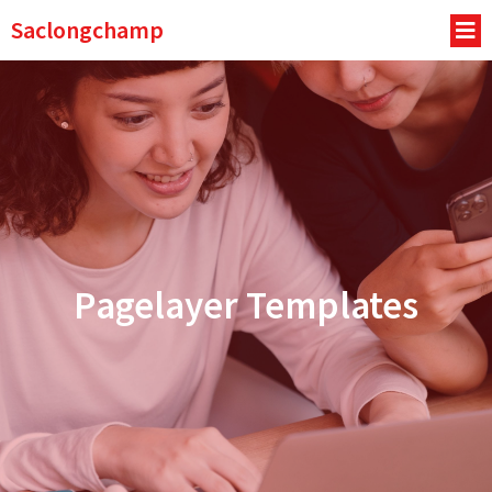
Saclongchamp
Pagelayer Templates